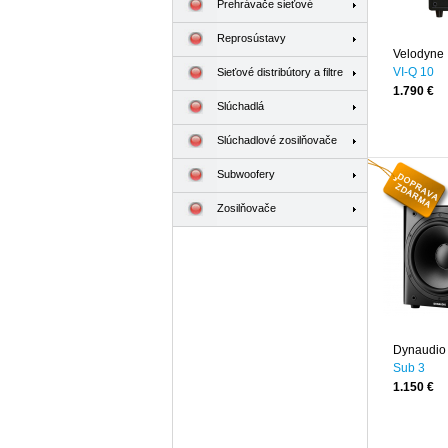
Prehrávače sieťové
Reprosústavy
Velodyne
VI-Q 10
Sieťové distribútory a filtre
1.790 €
Slúchadlá
Slúchadlové zosilňovače
Subwoofery
Zosilňovače
Dynaudio
Sub 3
1.150 €