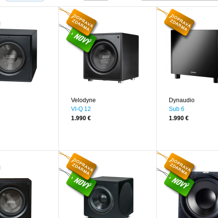
Velodyne
Dynaudio
VI-Q 12
Sub 6
1.990 €
1.990 €