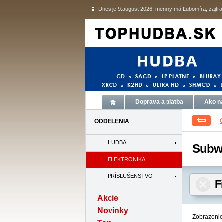
Dnes je 9.august 2026, meniny má Ľubomíra, zajtra
Doprava a platba
Ako n
ODDELENIA
HUDBA
Subw
ELEKTRONIKA
PRÍSLUŠENSTVO
F
Akcie
Novinky
Zobrazenie