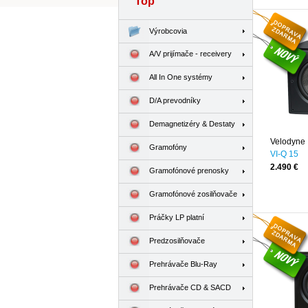
Top
Výrobcovia
A/V prijímače - receivery
All In One systémy
D/A prevodníky
Demagnetizéry & Destaty
Velodyne
Gramofóny
VI-Q 15
2.490 €
Gramofónové prenosky
Gramofónové zosilňovače
Práčky LP platní
Predzosilňovače
Prehrávače Blu-Ray
Prehrávače CD & SACD